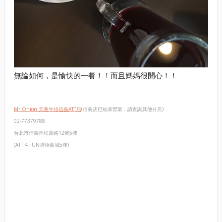
無論如何，是愉快的一餐！！而且媽媽很開心！！
Mr.Onion 天蔥牛排信義ATT店
(信義店已結束營業，請查詢其他分店)
02-77379788
台北市信義區松壽路12號5樓
(ATT 4 FUN購物商城5樓)