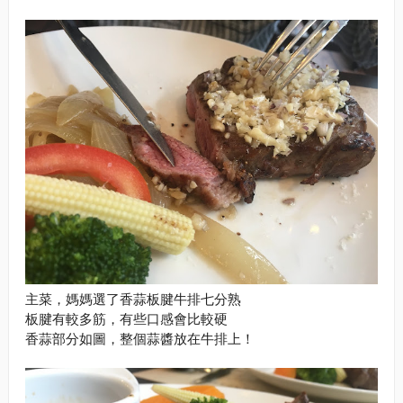
主菜，媽媽選了香蒜板腱牛排七分熟
板腱有較多筋，有些口感會比較硬
香蒜部分如圖，整個蒜醬放在牛排上！