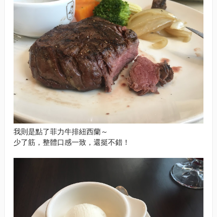
我則是點了菲力牛排紐西蘭～
少了筋，整體口感一致，還挺不錯！