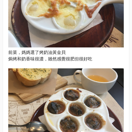
前菜，媽媽選了烤奶油黃金貝
焗烤和奶香味很濃，雖然感覺很肥但很好吃