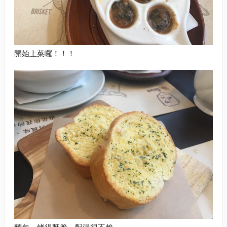
開始上菜囉！！！
麵包，烤得酥脆，配湯很不賴