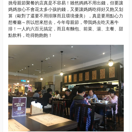
挑母親節聚餐的店真是不容易！雖然媽媽不用出錢，但要讓
媽媽放心不會花太多小孩的錢，又要讓媽媽吃得好又飽又划
算（歐對了還要不用排隊而且環境優美），真是要用點心力
想餐廳～所以想來想去，今年母親節，帶我媽去吃天蔥牛
排！一人約六百元搞定，而且有麵包、前菜、湯、主餐、甜
點飲料，吃得飽飽飽！