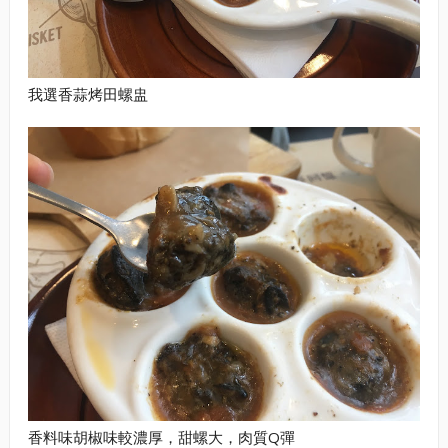
我選香蒜烤田螺盅
香料味胡椒味較濃厚，甜螺大，肉質Q彈