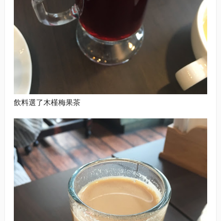
飲料選了木槿梅果茶