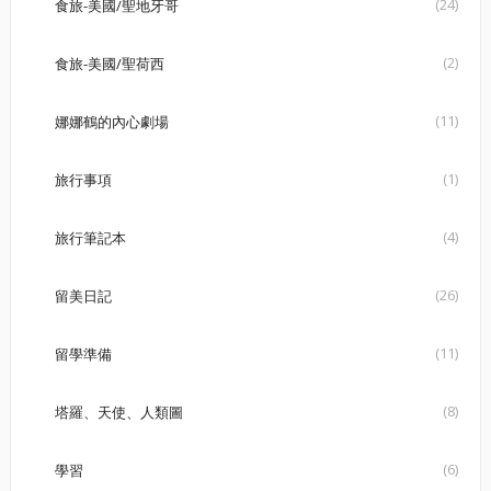
(24)
食旅-美國/聖地牙哥
(2)
食旅-美國/聖荷西
(11)
娜娜鶴的內心劇場
(1)
旅行事項
(4)
旅行筆記本
(26)
留美日記
(11)
留學準備
(8)
塔羅、天使、人類圖
(6)
學習