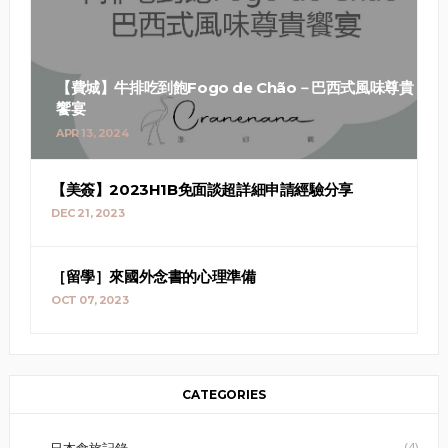
【費城】牛排吃到飽Fogo de Chão－巴西式風味尊貴
饗宴
APR 13, 2024
【美簽】2023H1B免面談超詳細申請經驗分享
DEC 21, 2023
［留學］來國外念書的心理準備
OCT 07, 2023
CATEGORIES
(4)