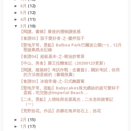
6月
(12)
►
5月
(12)
►
4月
(11)
►
3月
(10)
▼
【閱讀。書摘】最後的禮物讀後感
【食譜05】茄子愛好者-之-醬拌茄子
【聖地牙哥。景點】Balboa Park巴爾波公園(一)，12月
聖誕氣氛全記錄
【食譜04】超級基本-之-豬油炒青菜
【中山。美食】勝王拉麵食記（20200123更新）
【閱讀。建築師】考試作戰：念書篇2，關於考試，你用
的方法都是錯的（書籍推薦）
【食譜03】冰箱常備-之-日式醃蘿蔔
【聖地牙哥。甜點】Babycakes珠光繽紛的超可愛杯子
蛋糕，吃完散步Imperial Beach ...
【二水。景點】人情味與老屋風光，二水老街踏青記
（一）
【荒野拾花。作品】赤腳在海岸岩石上，拾花
2月
(15)
►
1月
(17)
►