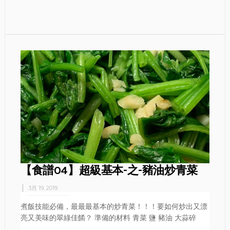
【食譜04】超級基本-之-豬油炒青菜
3月 19, 2019
煮飯技能必備，最最最基本的炒青菜！！！要如何炒出又漂
亮又美味的翠綠佳餚？ 準備的材料 青菜 鹽 豬油 大蒜碎