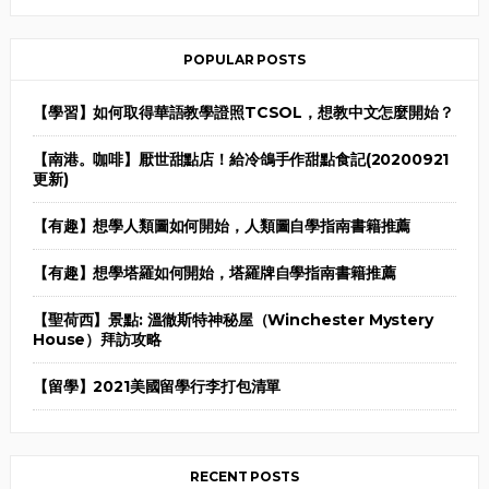
POPULAR POSTS
【學習】如何取得華語教學證照TCSOL，想教中文怎麼開始？
【南港。咖啡】厭世甜點店！給冷鴿手作甜點食記(20200921
更新)
【有趣】想學人類圖如何開始，人類圖自學指南書籍推薦
【有趣】想學塔羅如何開始，塔羅牌自學指南書籍推薦
【聖荷西】景點: 溫徹斯特神秘屋（Winchester Mystery
House）拜訪攻略
【留學】2021美國留學行李打包清單
RECENT POSTS