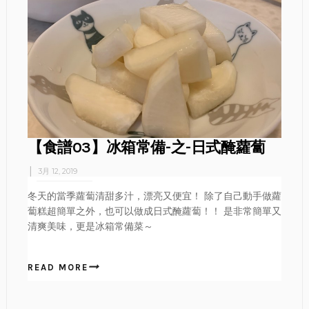
【食譜03】冰箱常備-之-日式醃蘿蔔
3月 12, 2019
冬天的當季蘿蔔清甜多汁，漂亮又便宜！ 除了自己動手做蘿
蔔糕超簡單之外，也可以做成日式醃蘿蔔！！ 是非常簡單又
清爽美味，更是冰箱常備菜～
READ MORE