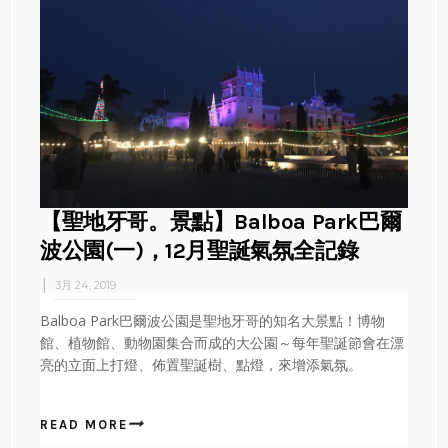
【聖地牙哥。景點】Balboa Park巴爾
波公園(一)，12月聖誕氣氛全記錄
3月 24, 2019
Balboa Park巴爾波公園是聖地牙哥的知名大景點！博物
館、植物館、動物園集合而成的大公園～每年聖誕節會在漂
亮的立面上打燈、佈置聖誕樹、點燈，來增添氣氛。
READ MORE