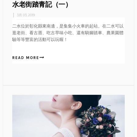
水老街踏青記（一）
3月 03, 2019
二水位於彰化縣東南邊，是集集小火車的起站。在二水可以
逛老街、看古厝、吃古早味小吃、還有騎腳踏車、農果園體
驗等等豐富的活動可以玩喔！
READ MORE