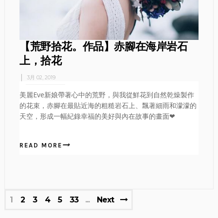
【荒野拾花。作品】赤腳在海岸岩石
上，拾花
3月 02, 2019
美麗Eve新娘帶著心中的荒野，與我從鮮花到自然乾燥製作
的花束，赤腳在最貼近海的粗糙岩石上、飄著細雨和濛濛的
天空，形成一幅紀錄幸福的美好與內在故事的畫面❤
READ MORE
1
2
3
4
5
33
Next