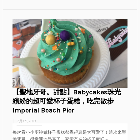
【聖地牙哥。甜點】Babycakes珠光
繽紛的超可愛杯子蛋糕，吃完散步
Imperial Beach Pier
3月 09, 2019
每次看小小廚神做杯子蛋糕都覺得真是太可愛了！這次來聖
地牙哥，很幸運地品嘗了一家蠻有名的杯子蛋糕－