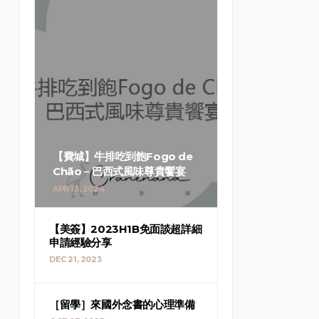
【費城】牛排吃到飽Fogo de
Chão－巴西式風味尊貴饗宴
APR 13, 2024
【美簽】2023H1B免面談超詳細
申請經驗分享
DEC 21, 2023
［留學］來國外念書的心理準備