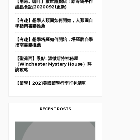
【南港。咖啡】厭世甜點店！給冷鴿手作
甜點食記(20200921更新)
【有趣】想學人類圖如何開始，人類圖自
學指南書籍推薦
【有趣】想學塔羅如何開始，塔羅牌自學
指南書籍推薦
【聖荷西】景點: 溫徹斯特神秘屋
（Winchester Mystery House）拜
訪攻略
【留學】2021美國留學行李打包清單
RECENT POSTS