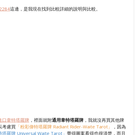
=2284
這邊，是我現在找到比較詳細的說明與比較。
進口韋特塔羅牌
，裡面就附
通用韋特塔羅牌
，我就沒再買其他牌
以考慮買
「粉彩偉特塔羅牌 Radiant Rider-Waite Tarot」
，因為
牌 Universal Waite Tarot」
覺得圖案看得也很清楚，而且