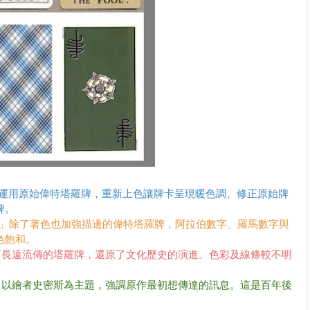
Tarot」是運用原始偉特塔羅牌，重新上色讓牌卡呈現暖色調、修正原始牌
牌。
te Tarot」除了著色也加強描邊的偉特塔羅牌，阿拉伯數字、羅馬數字與
色飽和。
ot」經典而長遠流傳的塔羅牌，還原了文化歷史的演進。色彩及線條較不明
AROT」以繪者史密斯為主題，強調原作最初想傳達的訊息。這是百年後