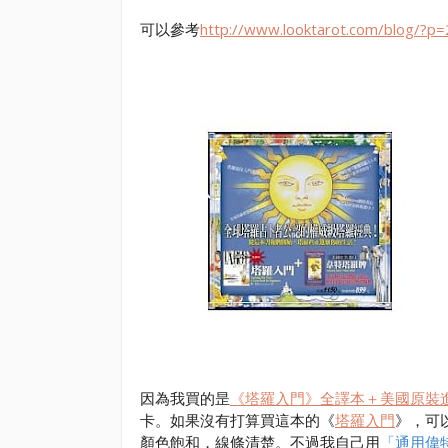
可以參考
http://www.looktarot.com/blog/?p
因為我買的昰
《塔羅入門》全譯本＋美國原裝
卡。如果沒有打算買這本的《
塔羅入門
》，可
顏色飽和，線條清楚。不過我自己用
「通用偉特塔羅