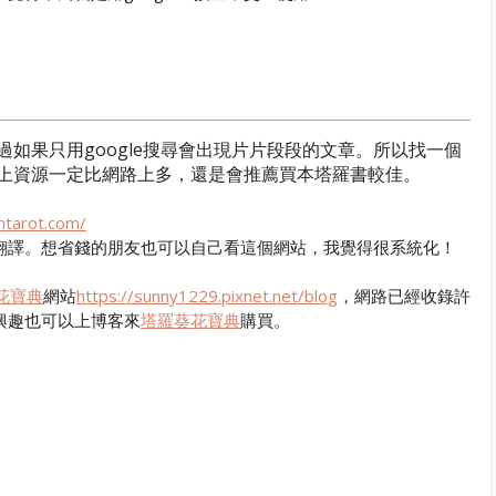
如果只用google搜尋會出現片片段段的文章。所以找一個
上資源一定比網路上多，還是會推薦買本塔羅書較佳。
ntarot.com/
翻譯。想省錢的朋友也可以自己看這個網站，我覺得很系統化！
花寶典
網站
https://sunny1229.pixnet.net/blog
，網路已經收錄許
興趣也可以上博客來
塔羅葵花寶典
購買。