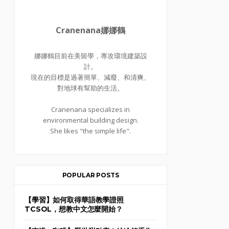
Cranenana娜娜鶴
娜娜鶴目前在美留學，專攻環境建築設
計。
現在的目標是過著簡單、減廢、和清爽、
對地球有幫助的生活。
Cranenana specializes in
environmental building design.
She likes "the simple life".
POPULAR POSTS
【學習】如何取得華語教學證照
TCSOL，想教中文怎麼開始？