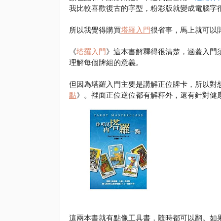
我比較喜歡復古的字型，粉彩版就變成電腦字
所以我覺得購買
塔羅入門
很省事，馬上就可以
《
塔羅入門
》這本書解釋得很清楚，涵蓋入門
理解每個牌組的意義。
但因為塔羅入門主要是講解正位牌卡，所以對
點
》。裡面正位逆位都有解釋外，還有針對健
這兩本書就有點像工具書，隨時都可以翻。如果