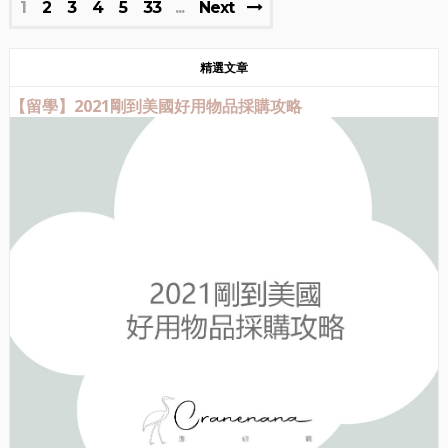
1
2
3
4
5
33
Next
精選文章
【留學】2021剛到美國好用物品採購攻略