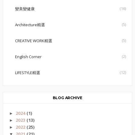
(16)
變美變健康
(5)
Architecture精選
(5)
CREATIVE WORK精選
(2)
English Corner
(12)
LIFESTYLE精選
BLOG ARCHIVE
2024
(1)
►
2023
(13)
►
2022
(25)
►
2021
(21)
▼