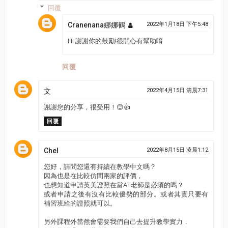
回覆
Cranenana娜娜鶴
2022年1月18日 下午5:48
Hi 謝謝你的鼓勵!很開心有幫助唷
回覆
文
2022年4月15日 清晨7:31
謝謝您的分享，很受用！😊👍
回覆
Chel
2022年8月15日 凌晨1:12
您好，請問您還有持續在教學中文嗎？
因為也是在比較仿間兩家的評價，
也想知道申請英美證照在當AT老師是必須的嗎？
或者申請之後有沒有比較優勢的部分。或者其實只要有
補習班給的證照就可以。
另外課程外當然會需要我們自己去提升教學實力，