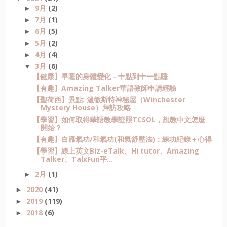
9月
(2)
►
7月
(1)
►
6月
(5)
►
5月
(2)
►
4月
(4)
►
3月
(6)
▼
【健康】早睡的身體變化－十點到十一點睡
【有趣】Amazing Talker華語教師申請經驗
【聖荷西】景點: 溫徹斯特神秘屋（Winchester
Mystery House）拜訪攻略
【學習】如何取得華語教學證照TCSOL，想教中文怎麼
開始？
【有趣】白雁氣功/和氣功(和氣舒壓法)：練功紀錄＋心得
【學習】線上英文Biz-eTalk、Hi tutor、Amazing
Talker、TalxFun平...
2月
(1)
►
2020
(41)
►
2019
(119)
►
2018
(6)
►