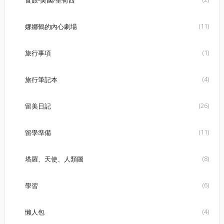
食旅-美國/聖荷西
(11)
娜娜鶴的內心劇場
(1)
旅行事項
(4)
旅行筆記本
(26)
留美日記
(11)
留學準備
(8)
塔羅、天使、人類圖
(6)
學習
(4)
懶人包