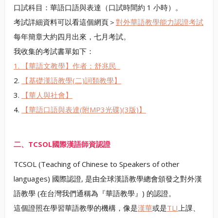
口試科目：華語口語與表達（口試時間約 1 小時）。
考試詳細資料可以看這個網頁＞
對外華語教學能力認證考試
每年簡章大約四月出來，七月考試。
我收集的考試書單如下：
1. 【華語文教學】作者：舒兆民
2.
【基礎漢語教學(二)詞類教學】
3.
【華人與社會】
4.
【華語口語與表達(附MP3光碟)(3版)】
二、TCSOL國際漢語師資認證
TCSOL (Teaching of Chinese to Speakers of other
languages) 國際認證, 是由全球漢語教學總會頒發之對外漢
語教學 (在台灣我們通稱為『華語教學』) 的認證。
這個證照在學習華語教學的機構，像是
漢華
或是
TLI
上課、