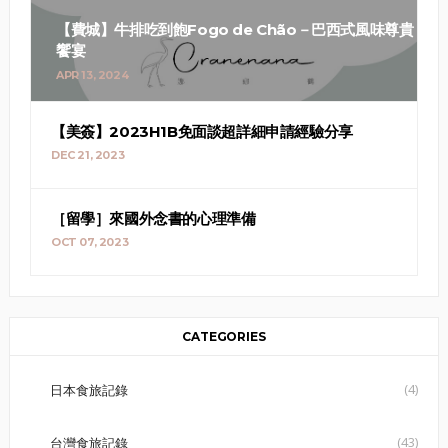
【費城】牛排吃到飽Fogo de Chão－巴西式風味尊貴
饗宴
APR 13, 2024
【美簽】2023H1B免面談超詳細申請經驗分享
DEC 21, 2023
［留學］來國外念書的心理準備
OCT 07, 2023
CATEGORIES
(4)
日本食旅記錄
(43)
台灣食旅記錄