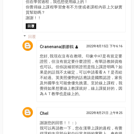
但在學習過程，我也想使用線上的！
你覺得線上課程學習會有不方便或者課程內容上欠缺實
質幫助嗎？
謝謝！！
回覆
回覆
Cranenana娜娜鶴
2022年8月15日 下午6:16
您好, 我現在沒有在教唷。印象中AT是有規定要
證照，但沒有規定要什麼證照，有華語教師資格
也可以。但你說補習班證照是指上課證明嗎？如
果是的話我不太確定，可以申請看看ＡＴ是否給
不給過。英美照優勢的話應該是國際認證，家長
及外國學生可能會優先挑選。至於線上課程，我
覺得如果想要線上教課就好，線上課挺好的，因
為ＡＴ教學也是線上的。
Chel
2022年8月21日 上午8:25
謝謝您的回答！！：）
我可以再請教一下，您在漢華上課的過程，有覺
得課程內容部分和自行當老師的實戰上，會有很