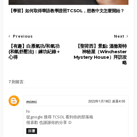
【學習】如何取得華語教學證照TCSOL，想教中文怎麼開始？
Previous
Next
【有趣】白雁氣功/和氣功
【聖荷西】景點: 溫徹斯特
(和氣舒壓法)：練功紀錄＋
神秘屋（Winchester
心得
Mystery House）拜訪攻
略
7 則留言:
mimi
2022年1月18日 凌晨4:05
hi
從google 搜尋 TCSOL 看到你的部落格
很喜歡 也謝謝你的分享 :D
回覆