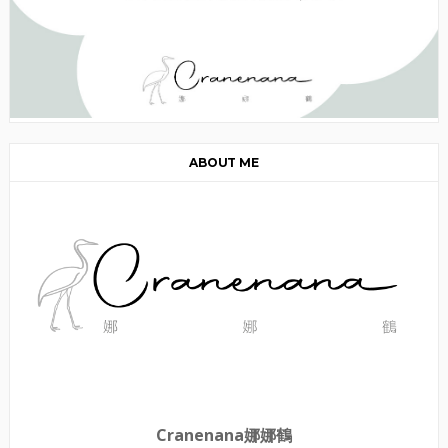
ABOUT ME
Cranenana娜娜鶴