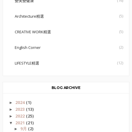
(16)
變美變健康
(5)
Architecture精選
(5)
CREATIVE WORK精選
(2)
English Corner
(12)
LIFESTYLE精選
BLOG ARCHIVE
2024
(1)
►
2023
(13)
►
2022
(25)
►
2021
(21)
▼
9月
(2)
►