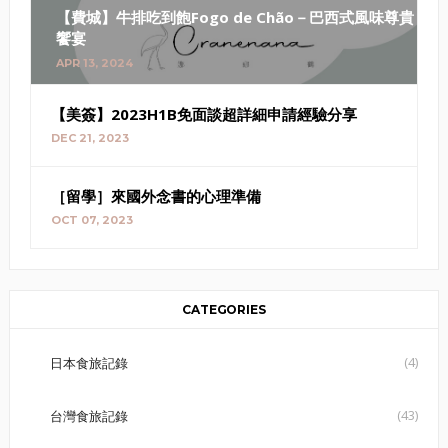
【費城】牛排吃到飽Fogo de Chão－巴西式風味尊貴
饗宴
APR 13, 2024
【美簽】2023H1B免面談超詳細申請經驗分享
DEC 21, 2023
［留學］來國外念書的心理準備
OCT 07, 2023
CATEGORIES
(4)
日本食旅記錄
(43)
台灣食旅記錄