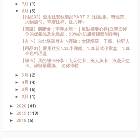
7月
(1)
►
6月
(5)
▼
【用品02】愛用鈦安鈦製品PART 2（鈦砧板、料理夾、
火鍋湯勺、單層鈦杯、鈦力棒）
【閱讀】肌斷食｜宇津木龍一｜重點摘要心得[立即丟掉
你的保養品及化妝品，99%的肌膚煩惱都能改善]
【占卜】台北塔羅牌占卜經驗：太陽塔羅、千載、粉野人
【用品01】愛用鈦安1.8L小圓鍋、1.2L日式便當盒、1.8L
金色料理盒
【牌卡】我的牌卡分享：大天使卡、美人魚卡、浪漫天使
卡、偉特塔羅牌、 迷你偉特
5月
(2)
►
4月
(4)
►
3月
(6)
►
2月
(1)
►
2020
(41)
►
2019
(119)
►
2018
(6)
►