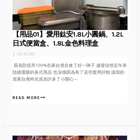
【用品01】愛用鈦安1.8L小圓鍋、1.2L
日式便當盒、1.8L金色料理盒
6月 18, 2021
因為防疫而100%在家自煮自食了好一陣子 越發珍惜近年來
陸續選購的各式用品 也深感因為有了這些愛用好物 讓我的
居家自煮時光添加許多了小開心～
READ MORE