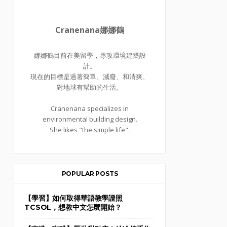
Cranenana娜娜鶴
娜娜鶴目前在美留學，專攻環境建築設
計。
現在的目標是過著簡單、減廢、和清爽、
對地球有幫助的生活。
Cranenana specializes in
environmental building design.
She likes "the simple life".
POPULAR POSTS
【學習】如何取得華語教學證照
TCSOL，想教中文怎麼開始？