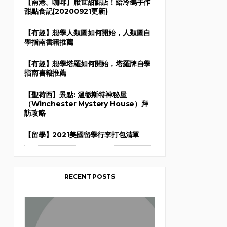
【南港。咖啡】厭世甜點店！給冷鴿手作
甜點食記(20200921更新)
【有趣】想學人類圖如何開始，人類圖自
學指南書籍推薦
【有趣】想學塔羅如何開始，塔羅牌自學
指南書籍推薦
【聖荷西】景點: 溫徹斯特神秘屋
（Winchester Mystery House）拜
訪攻略
【留學】2021美國留學行李打包清單
RECENT POSTS