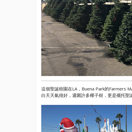
這個聖誕樹園在LA，Buena Park的Farmers Ma
白天天氣很好，週圍許多椰子樹，更是襯托聖