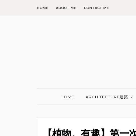
HOME
ABOUT ME
CONTACT ME
HOME
ARCHITECTURE建築
【植物。有趣】第一