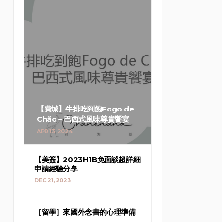
【費城】牛排吃到飽Fogo de
Chão－巴西式風味尊貴饗宴
APR 13, 2024
【美簽】2023H1B免面談超詳細
申請經驗分享
DEC 21, 2023
［留學］來國外念書的心理準備