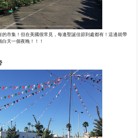
有的市集！但在美國很常見，每逢聖誕佳節到處都有！這邊就帶
個白天一個夜晚！！！
旁