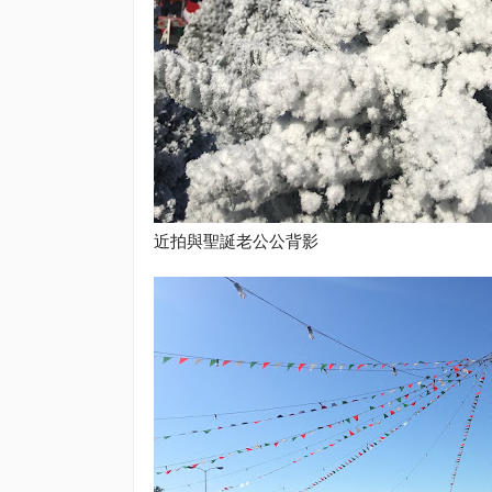
近拍與聖誕老公公背影