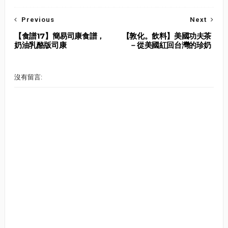
Previous
Next
【食譜17】簡易司康食譜，
【敦化。飲料】美國功夫茶
奶油乳酪版司康
－從美國紅回台灣的珍奶
沒有留言: