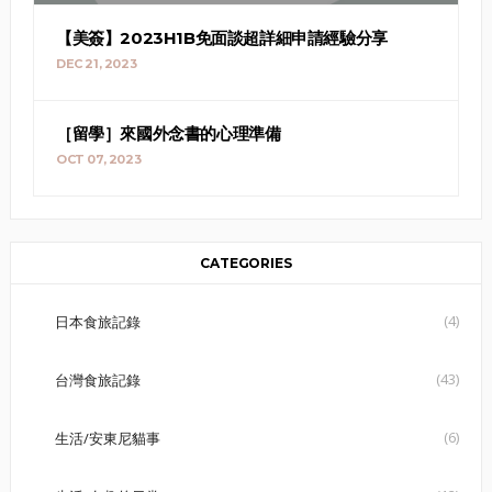
【美簽】2023H1B免面談超詳細申請經驗分享
DEC 21, 2023
［留學］來國外念書的心理準備
OCT 07, 2023
CATEGORIES
(4)
日本食旅記錄
(43)
台灣食旅記錄
(6)
生活/安東尼貓事