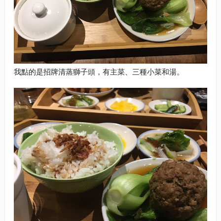
我點的是招牌清蒸獅子頭，有主菜、三種小菜和湯。