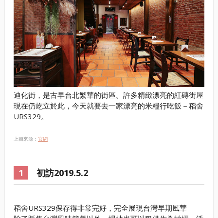
迪化街，是古早台北繁華的街區。許多精緻漂亮的紅磚街屋
現在仍屹立於此，今天就要去一家漂亮的米糧行吃飯－稻舍
URS329。
上圖來源：
官網
初訪2019.5.2
稻舍URS329保存得非常完好，完全展現台灣早期風華