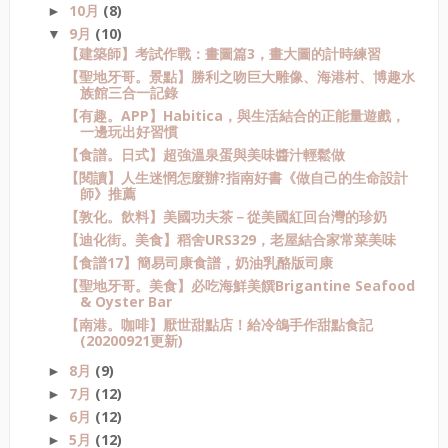
10月
(8)
►
9月
(10)
▼
【建築師】考試作戰：畫圖篇3，畫大圖的計時練習
【聖地牙哥。景點】勝利之吻巨大雕像、海港村、博趣水
族館三合一記錄
【有趣。APP】Habitica，與生活結合的正能量遊戲，
一邊玩出好習慣
【食譜。日式】超強溫泉蛋與美味醬汁輕鬆做
【閱讀】人生迷惘怎麼辦?指南好書《做自己的生命設計
師》推薦
【敦化。飲料】美國功夫茶－從美國紅回台灣的珍奶
【迪化街。美食】稻舍URS329，老屋結合家常菜美味
【食譜17】簡易司康食譜，奶油乳酪版司康
【聖地牙哥。美食】必吃海鮮美饌Brigantine Seafood
& Oyster Bar
【南港。咖啡】厭世甜點店！給冷鴿手作甜點食記
(20200921更新)
8月
(9)
►
7月
(12)
►
6月
(12)
►
5月
(12)
►