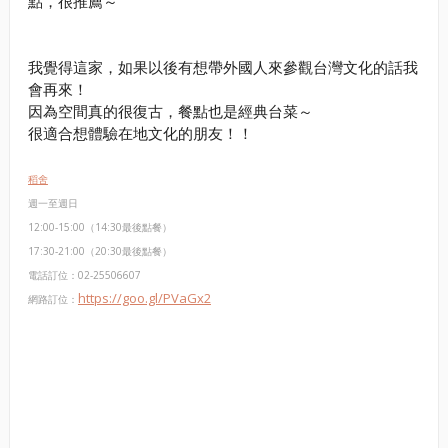
點，很推薦～
我覺得這家，如果以後有想帶外國人來參觀台灣文化的話我
會再來！
因為空間真的很復古，餐點也是經典台菜～
很適合想體驗在地文化的朋友！！
稻舍
週一至週日
12:00-15:00（14:30最後點餐）
17:30-21:00（20:30最後點餐）​​
​電話訂位：02-25506607
https://goo.gl/PVaGx2
​網路訂位：