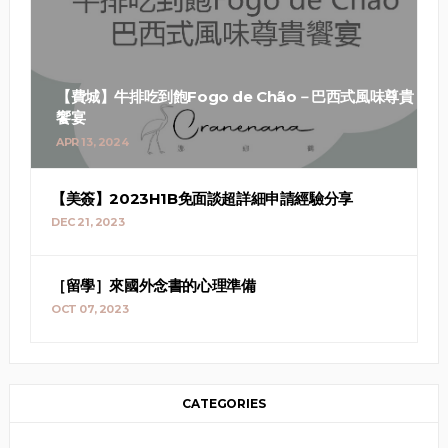
【費城】牛排吃到飽Fogo de Chão－巴西式風味尊貴
饗宴
APR 13, 2024
【美簽】2023H1B免面談超詳細申請經驗分享
DEC 21, 2023
［留學］來國外念書的心理準備
OCT 07, 2023
CATEGORIES