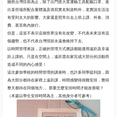
雖然台灣目前為止，除了出門搭大眾運輸工具配戴口罩、進
出某些場所配合量體溫及填寫實名制資料外，老實說生活沒
有受到太大的影響。大家還是照常出去上班上課、外食、消
費、甚至島內旅行。
但是，這並不表示這個世界沒有在改變，不代表未來沒有這
個趨勢，也不代表台灣現狀永遠會維持下去。
以時間管理來說，正確的管理方式應該都能適用遠距及非遠
距上課的。只是在空間上，遠距需在家完成大部分的活動而
造成不同的內心感受！
這次參加學校的時間管理的講座時，也許多同學提到說，因
為大部分都待在家裡上遠距課，時間感變得很難安排，覺得
整天都待在同個地方...。那要怎麼安排時間才能改善呢？
（本篇以學生安排時間為主，其他身分者可參考）