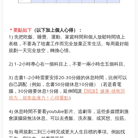
＊要點如下
（以下加上個人心得）：
1) 先把吃飯、睡覺、運動、家庭時間和個人放鬆時間填上
表格，不要為了唸書工作而完全放棄正常生活。每周最好能
規劃一天完全放空，轉換心情。
2) 1-2小時專心在一個科目上，不要一兩小時念五個科目。
3) 念書1-2小時需要安排20-30分鐘的休息時間，比例可以
自己調配（例如，念書50分鐘休息10分鐘）（若是看電
腦，30分鐘要休息1分鐘，延伸閱讀
【閱讀】健康-拯救惡
視力，就靠血液力！心得重點
）
4) 休息時間不要看youtube影片、追劇等，這些多媒體刺激
會讓腦袋無法休息。可以去煮飯、洗衣服、或冥想、拉筋。
5) 每周規劃二到三小時完成更大人生目標的事項。例如找