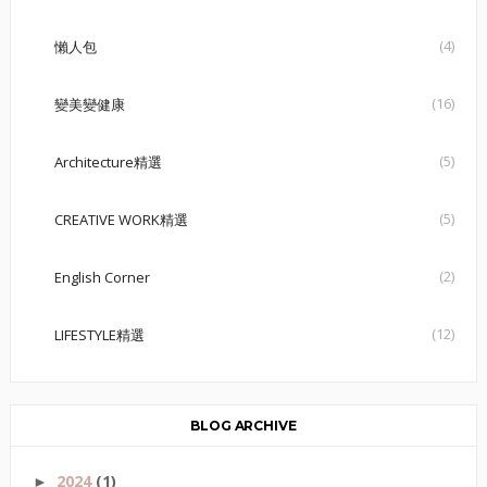
(4)
懶人包
(16)
變美變健康
(5)
Architecture精選
(5)
CREATIVE WORK精選
(2)
English Corner
(12)
LIFESTYLE精選
BLOG ARCHIVE
2024
(1)
►