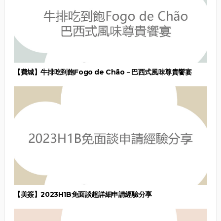
【費城】牛排吃到飽Fogo de Chão－巴西式風味尊貴饗宴
【美簽】2023H1B免面談超詳細申請經驗分享