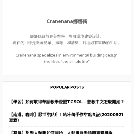
Cranenana娜娜鶴
娜娜鶴目前在美留學，專攻環境建築設計。
現在的目標是過著簡單、減廢、和清爽、對地球有幫助的生活。
Cranenana specializes in environmental building design.
She likes "the simple life".
POPULAR POSTS
【學習】如何取得華語教學證照TCSOL，想教中文怎麼開始？
【南港。咖啡】厭世甜點店！給冷鴿手作甜點食記(20200921
更新)
【有趣】想學人類圖如何開始，人類圖自學指南書籍推薦