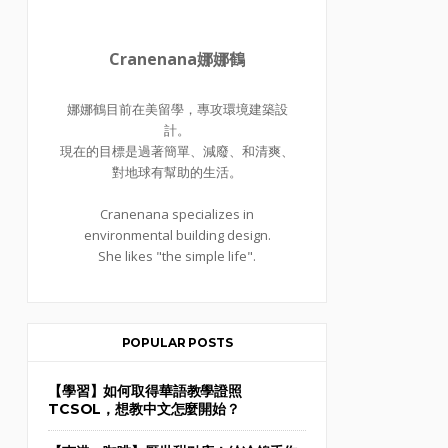
Cranenana娜娜鶴
娜娜鶴目前在美留學，專攻環境建築設
計。
現在的目標是過著簡單、減廢、和清爽、
對地球有幫助的生活。
Cranenana specializes in
environmental building design.
She likes "the simple life".
POPULAR POSTS
【學習】如何取得華語教學證照
TCSOL，想教中文怎麼開始？