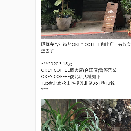
隱藏在合江街的OKEY COFFEE咖啡店，
進去了～
***2020.3.18更
OKEY COFFEE概念店(合江店)暫停營業
OKEY COFFEE復北店店址如下
105台北市松山區復興北路361巷10號
***