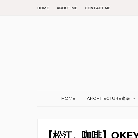
HOME
ABOUT ME
CONTACT ME
HOME
ARCHITECTURE建築
【松江。咖啡】OKEY