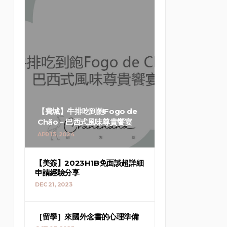
【費城】牛排吃到飽Fogo de
Chão－巴西式風味尊貴饗宴
APR 13, 2024
【美簽】2023H1B免面談超詳細
申請經驗分享
DEC 21, 2023
［留學］來國外念書的心理準備