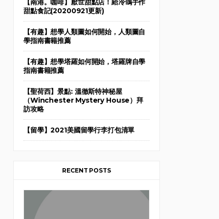
【南港。咖啡】厭世甜點店！給冷鴿手作
甜點食記(20200921更新)
【有趣】想學人類圖如何開始，人類圖自
學指南書籍推薦
【有趣】想學塔羅如何開始，塔羅牌自學
指南書籍推薦
【聖荷西】景點: 溫徹斯特神秘屋
（Winchester Mystery House）拜
訪攻略
【留學】2021美國留學行李打包清單
RECENT POSTS