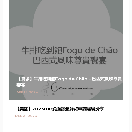
【費城】牛排吃到飽Fogo de Chão－巴西式風味尊貴
饗宴
APR 13, 2024
【美簽】2023H1B免面談超詳細申請經驗分享
DEC 21, 2023