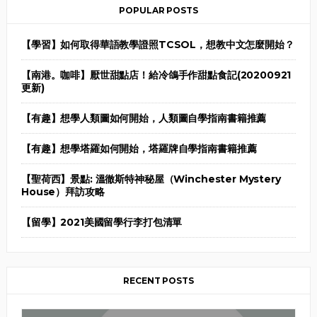
POPULAR POSTS
【學習】如何取得華語教學證照TCSOL，想教中文怎麼開始？
【南港。咖啡】厭世甜點店！給冷鴿手作甜點食記(20200921
更新)
【有趣】想學人類圖如何開始，人類圖自學指南書籍推薦
【有趣】想學塔羅如何開始，塔羅牌自學指南書籍推薦
【聖荷西】景點: 溫徹斯特神秘屋（Winchester Mystery
House）拜訪攻略
【留學】2021美國留學行李打包清單
RECENT POSTS