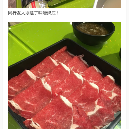
同行友人則選了味噌鍋底！