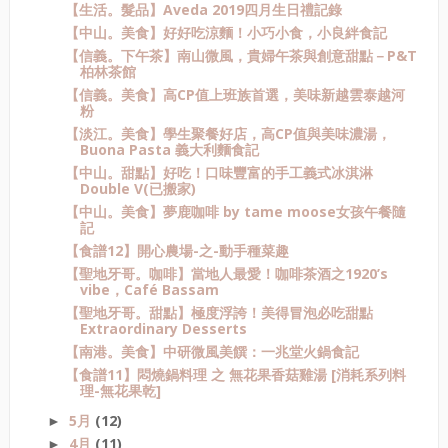
【生活。髮品】Aveda 2019四月生日禮記錄
【中山。美食】好好吃涼麵！小巧小食，小良絆食記
【信義。下午茶】南山微風，貴婦午茶與創意甜點－P&T
柏林茶館
【信義。美食】高CP值上班族首選，美味新越雲泰越河
粉
【淡江。美食】學生聚餐好店，高CP值與美味濃湯，
Buona Pasta 義大利麵食記
【中山。甜點】好吃！口味豐富的手工義式冰淇淋
Double V(已搬家)
【中山。美食】夢鹿咖啡 by tame moose女孩午餐隨
記
【食譜12】開心農場-之-動手種菜趣
【聖地牙哥。咖啡】當地人最愛！咖啡茶酒之1920’s
vibe，Café Bassam
【聖地牙哥。甜點】極度浮誇！美得冒泡必吃甜點
Extraordinary Desserts
【南港。美食】中研微風美饌：一兆堂火鍋食記
【食譜11】悶燒鍋料理 之 無花果香菇雞湯 [消耗系列料
理-無花果乾]
5月
(12)
►
4月
(11)
►