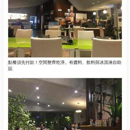
點餐須先付款！空間整齊乾淨。有醬料、飲料與冰淇淋自助
區