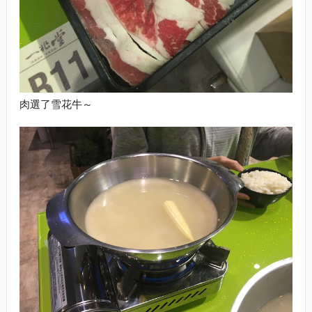
肉選了雪花牛～