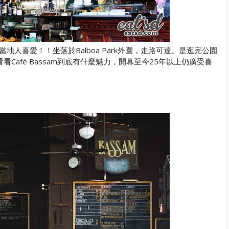
受到當地人喜愛！！坐落於Balboa Park外圍，走路可達。是逛完公園
afé Bassam到底有什麼魅力，開幕至今25年以上仍廣受喜