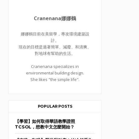
Cranenana娜娜鶴
娜娜鶴目前在美留學，專攻環境建築設
計。
現在的目標是過著簡單、減廢、和清爽、
對地球有幫助的生活。
Cranenana specializes in
environmental building design.
She likes "the simple life".
POPULAR POSTS
【學習】如何取得華語教學證照
TCSOL，想教中文怎麼開始？