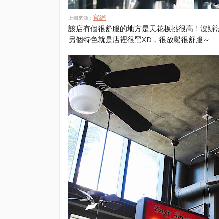
官網
上圖來源：
該店有個很舒服的地方是天花板挑很高！沒辦
另個特色就是店裡很黑XD，很放鬆很舒服～