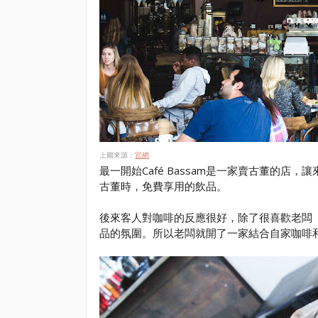
上圖來源：
官網
最一開始Café Bassam是一家賣古董的
古董時，免費享用的飲品。
後來客人對咖啡的反應很好，除了很喜歡老闆（ th
品的氛圍。所以老闆就開了一家結合自家咖啡和風格