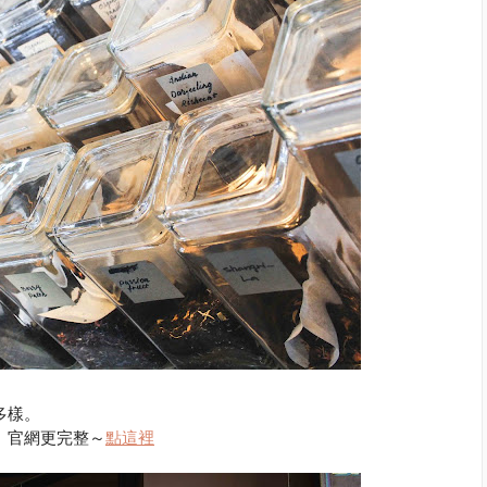
多樣。
。官網更完整～
點這裡