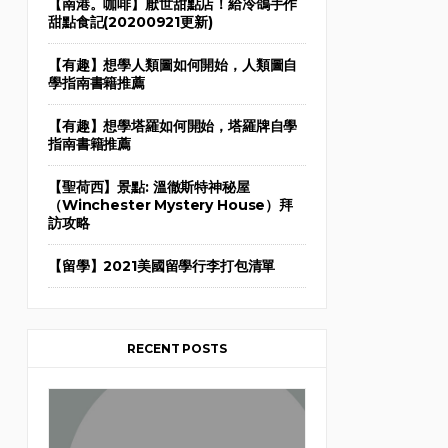
【南港。咖啡】厭世甜點店！給冷鴿手作
甜點食記(20200921更新)
【有趣】想學人類圖如何開始，人類圖自
學指南書籍推薦
【有趣】想學塔羅如何開始，塔羅牌自學
指南書籍推薦
【聖荷西】景點: 溫徹斯特神秘屋
（Winchester Mystery House）拜
訪攻略
【留學】2021美國留學行李打包清單
RECENT POSTS