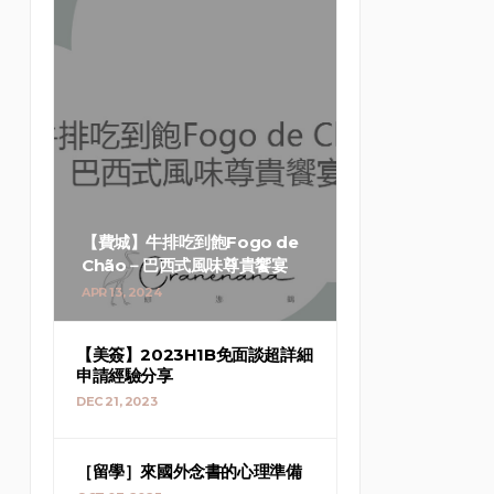
【費城】牛排吃到飽Fogo de
Chão－巴西式風味尊貴饗宴
APR 13, 2024
【美簽】2023H1B免面談超詳細
申請經驗分享
DEC 21, 2023
［留學］來國外念書的心理準備