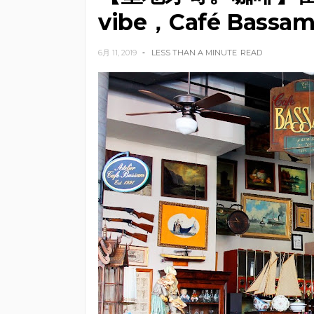
vibe，Café Bassa
6月 11, 2019
LESS THAN A MINUTE
READ