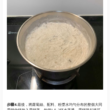
步驟4.
最後，將蘿蔔絲、配料、粉漿水均勻分布的整個大同
電鍋內鍋放入電鍋蒸，外鍋1.5-2杯水蒸透。電鍋跳起後可