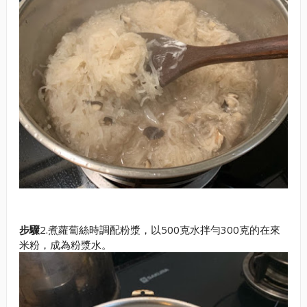
步驟
2.煮蘿蔔絲時調配粉漿，以500克水拌勻300克的在來
米粉，成為粉漿水。