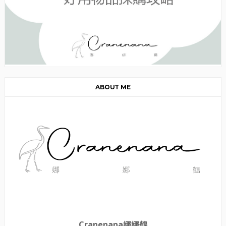
ABOUT ME
Cranenana娜娜鶴