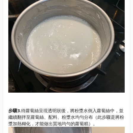
步驟3.
待蘿蔔絲呈現透明狀後，將粉漿水倒入蘿蔔絲中，並
繼續翻拌至蘿蔔絲、配料、粉漿水均勻分布（此步驟是將粉
漿加熱糊化，才能做出質地均勻的蘿蔔糕）。