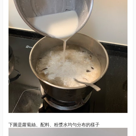
下圖是蘿蔔絲、配料、粉漿水均勻分布的樣子