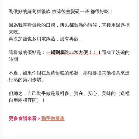
剛做好的蘿蔔糕很軟 放涼後會變硬一些 都很好吃！
因為我喜歡偏軟的口感，所以都熱熱的時候，直接用湯匙挖
來吃。
再次加熱也多用電鍋蒸，沒有再煎。
這樣做的優點是：
一鍋到底吃非常方便！！！
還省了洗碗的
時間
不過，如果你很在意蘿蔔糕的形狀，那就要換其他模具來進
行蒸的第四步驟。
但總之，自己動手做是最料多、實在、安心、美味的（送禮
自用兩相宜阿）！
更多食譜來看＞
動手做菜趣