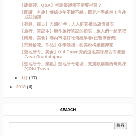
【建築師。Q&A】考建築師需不需要補習？
【閱讀。有趣】慘綠少年不慘不綠，而是才學兼備！有趣
成語知識
【有趣。復古】民國81年，人人鮮花禮品店價目表
【旅行。筆記本】製作旅行筆記的初衷，旅人們一起來吧
【南港。美食】巷內市場好吃傳統早餐(已暫停營業)
【荒野拾花。作品】冬季婚禮－甜美粉橘婚禮捧花
【聖地牙哥。美食】Old Town旁的道地美味墨西哥餐廳
Casa Guadalajara
【聖地牙哥。景點】聖地牙哥老城，充滿歡樂墨西哥風味
的Old Town
1月
(17)
►
2018
(6)
►
SEARCH