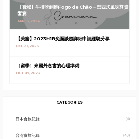
【費城】牛排吃到飽Fogo de Chão－巴西式風味尊貴
饗宴
APR 13, 2024
【美簽】2023H1B免面談超詳細申請經驗分享
DEC 21, 2023
［留學］來國外念書的心理準備
OCT 07, 2023
CATEGORIES
(4)
日本食旅記錄
(43)
台灣食旅記錄