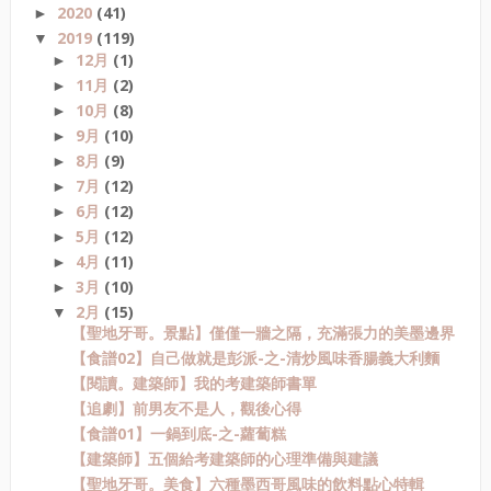
2020
(41)
►
2019
(119)
▼
12月
(1)
►
11月
(2)
►
10月
(8)
►
9月
(10)
►
8月
(9)
►
7月
(12)
►
6月
(12)
►
5月
(12)
►
4月
(11)
►
3月
(10)
►
2月
(15)
▼
【聖地牙哥。景點】僅僅一牆之隔，充滿張力的美墨邊界
【食譜02】自己做就是彭派-之-清炒風味香腸義大利麵
【閱讀。建築師】我的考建築師書單
【追劇】前男友不是人，觀後心得
【食譜01】一鍋到底-之-蘿蔔糕
【建築師】五個給考建築師的心理準備與建議
【聖地牙哥。美食】六種墨西哥風味的飲料點心特輯