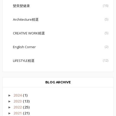
(16)
變美變健康
(5)
Architecture精選
(5)
CREATIVE WORK精選
(2)
English Corner
(12)
LIFESTYLE精選
BLOG ARCHIVE
2024
(1)
►
2023
(13)
►
2022
(25)
►
2021
(21)
►