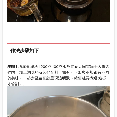
作法步驟如下
步驟1.
將蘿蔔絲約1200與400克水放置於大同電鍋十人份內
鍋內，加上調味料及其他配料（如有）（加與不加都有不同
的美味）一起煮至蘿蔔絲呈現透明狀（蘿蔔絲要煮透 這樣
才會甜）。