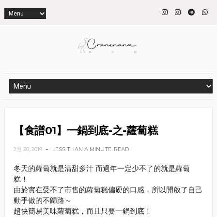
【食譜01】一鍋到底-之-蘿蔔糕
2月 20, 2019
LESS THAN A MINUTE
READ
冬天的蘿蔔就是清甜多汁 而過年一定少不了的就是蘿蔔
糕！
由於實在受不了市售的蘿蔔糕偏硬的口感，所以開啟了自己
動手做的不歸路～
超快簡易美味蘿蔔糕，而且只要一鍋到底！