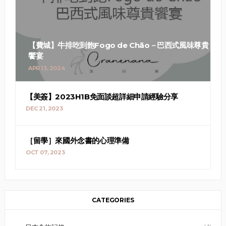
【費城】牛排吃到飽Fogo de Chão－巴西式風味尊貴
饗宴
APR 13, 2024
【美簽】2023H1B免面談超詳細申請經驗分享
DEC 21, 2023
［留學］來國外念書的心理準備
OCT 07, 2023
CATEGORIES