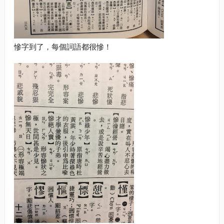
慘字到了，每個詞語都很慘！