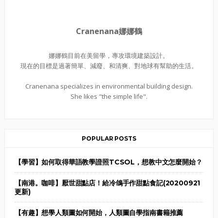
Cranenana娜娜鶴
娜娜鶴目前在美留學，專攻環境建築設計。
現在的目標是過著簡單、減廢、和清爽、對地球有幫助的生活。
Cranenana specializes in environmental building design.
She likes "the simple life".
POPULAR POSTS
【學習】如何取得華語教學證照TCSOL，想教中文怎麼開始？
【南港。咖啡】厭世甜點店！給冷鴿手作甜點食記(20200921
更新)
【有趣】想學人類圖如何開始，人類圖自學指南書籍推薦