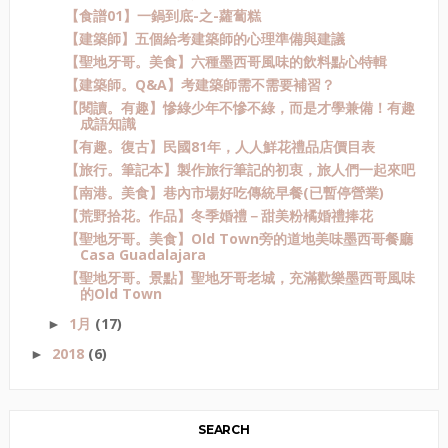
【食譜01】一鍋到底-之-蘿蔔糕
【建築師】五個給考建築師的心理準備與建議
【聖地牙哥。美食】六種墨西哥風味的飲料點心特輯
【建築師。Q&A】考建築師需不需要補習？
【閱讀。有趣】慘綠少年不慘不綠，而是才學兼備！有趣
成語知識
【有趣。復古】民國81年，人人鮮花禮品店價目表
【旅行。筆記本】製作旅行筆記的初衷，旅人們一起來吧
【南港。美食】巷內市場好吃傳統早餐(已暫停營業)
【荒野拾花。作品】冬季婚禮－甜美粉橘婚禮捧花
【聖地牙哥。美食】Old Town旁的道地美味墨西哥餐廳
Casa Guadalajara
【聖地牙哥。景點】聖地牙哥老城，充滿歡樂墨西哥風味
的Old Town
1月
(17)
►
2018
(6)
►
SEARCH