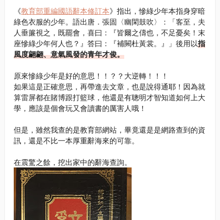
《
教育部重編國語辭本修訂本
》指出，慘綠少年本指身穿暗
綠色衣服的少年。語出唐．張固〈幽閑鼓吹〉：「客至，夫
人垂簾視之，既罷會，喜曰：『皆爾之儔也，不足憂矣！末
座慘綠少年何人也？』答曰：『補闕杜黃裳。』」後用以
指
風度翩翩、意氣風發的青年才俊。
原來慘綠少年是好的意思！！？？大逆轉！！！
如果這是正確意思，再帶進去文章，也是說得通耶！因為就
算雷屏都在賭博跟打籃球，他還是有聰明才智知道如何上大
學，應該是個會玩又會讀書的厲害人哦！
但是，雖然我查的是教育部網站，畢竟還是是網路查到的資
訊，還是不比一本厚重辭海來的可靠。
在震驚之餘，挖出家中的辭海查詢。