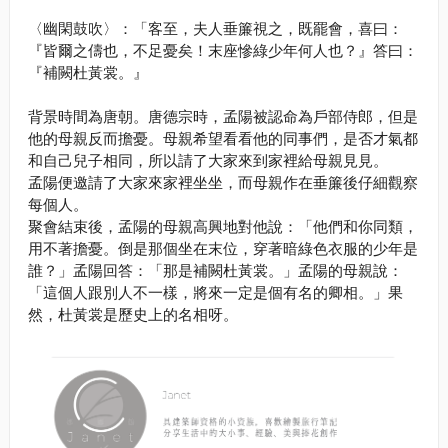
〈幽閑鼓吹〉：「客至，夫人垂簾視之，既罷會，喜曰：
『皆爾之儔也，不足憂矣！末座慘綠少年何人也？』答曰：
『補闕杜黃裳。』
背景時間為唐朝。唐德宗時，孟陽被認命為戶部侍郎，但是
他的母親反而擔憂。母親希望看看他的同事們，是否才氣都
和自己兒子相同，所以請了大家來到家裡給母親見見。
孟陽便邀請了大家來家裡坐坐，而母親作在垂簾後仔細觀察
每個人。
聚會結束後，孟陽的母親高興地對他說：「他們和你同類，
用不著擔憂。倒是那個坐在末位，穿著暗綠色衣服的少年是
誰？」孟陽回答：「那是補闕杜黃裳。」孟陽的母親說：
「這個人跟別人不一樣，將來一定是個有名的卿相。」果
然，杜黃裳是歷史上的名相呀。