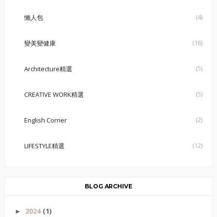
(4)
懶人包
(16)
變美變健康
(5)
Architecture精選
(5)
CREATIVE WORK精選
(2)
English Corner
(12)
LIFESTYLE精選
BLOG ARCHIVE
2024
(1)
►