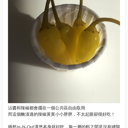
沾醬和辣椒都會擺在一個公共區自由取用
而這個醃漬過的辣椒黃黃小小胖胖，不太起眼卻很好吃！
雖然In-N-Out漢堡本身就好吃，每一層的料之間是沒有縫隙