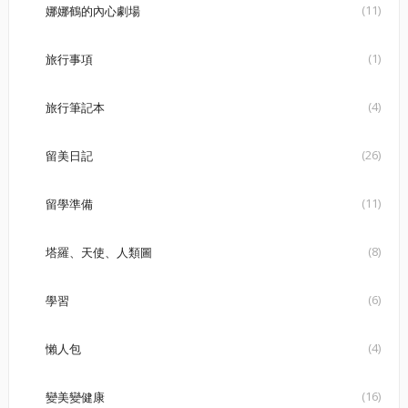
(11)
娜娜鶴的內心劇場
(1)
旅行事項
(4)
旅行筆記本
(26)
留美日記
(11)
留學準備
(8)
塔羅、天使、人類圖
(6)
學習
(4)
懶人包
(16)
變美變健康