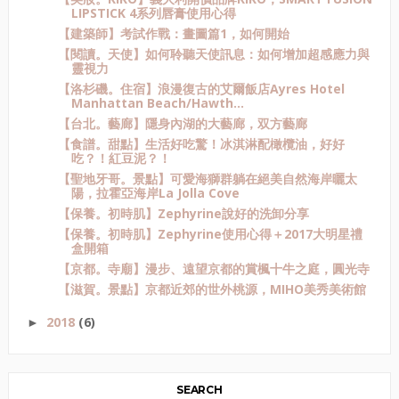
LIPSTICK 4系列唇膏使用心得
【建築師】考試作戰：畫圖篇1，如何開始
【閱讀。天使】如何聆聽天使訊息：如何增加超感應力與
靈視力
【洛杉磯。住宿】浪漫復古的艾爾飯店Ayres Hotel
Manhattan Beach/Hawth...
【台北。藝廊】隱身內湖的大藝廊，双方藝廊
【食譜。甜點】生活好吃驚！冰淇淋配橄欖油，好好
吃？！紅豆泥？！
【聖地牙哥。景點】可愛海獅群躺在絕美自然海岸曬太
陽，拉霍亞海岸La Jolla Cove
【保養。初時肌】Zephyrine說好的洗卸分享
【保養。初時肌】Zephyrine使用心得＋2017大明星禮
盒開箱
【京都。寺廟】漫步、遠望京都的賞楓十牛之庭，圓光寺
【滋賀。景點】京都近郊的世外桃源，MIHO美秀美術館
2018
(6)
►
SEARCH