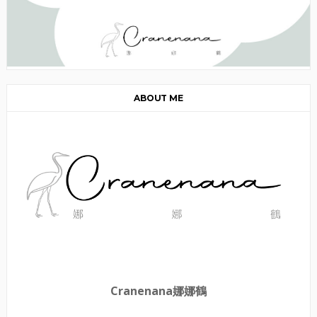
ABOUT ME
Cranenana娜娜鶴