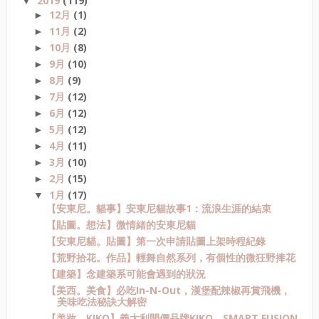
2019
(119)
▼
12月
(1)
►
11月
(2)
►
10月
(8)
►
9月
(10)
►
8月
(9)
►
7月
(12)
►
6月
(12)
►
5月
(12)
►
4月
(11)
►
3月
(10)
►
2月
(15)
►
1月
(17)
▼
【安東尼。貓事】安東尼貓故事1：流浪生涯的結束
【貼圖。想法】微情緒的安東尼貓
【安東尼貓。貼圖】第一次申請貼圖上架時程紀錄
【荒野拾花。作品】輕舞自然系列，有個性的微狂野捧花
【建築】念建築系可能會遇到的狀況
【美西。美食】必吃In-N-Out，漢堡配辣椒再賞飛機，
美味吃法秘訣大解密
【美妝。KIKO】義大利開價品牌KIKO，SMART FUSION