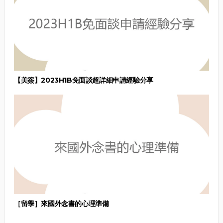
【美簽】2023H1B免面談超詳細申請經驗分享
［留學］來國外念書的心理準備