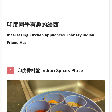
印度同學有趣的給西
Interesting Kitchen Appliances That My Indian
Friend Has
印度香料盤 Indian Spices Plate