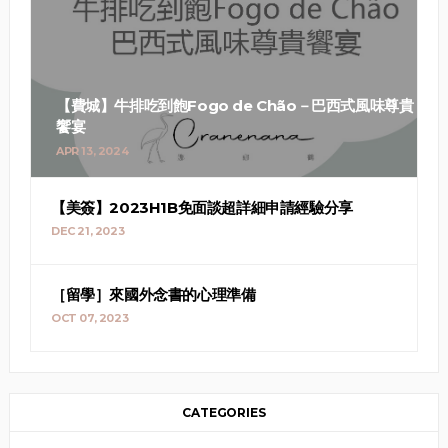
【費城】牛排吃到飽Fogo de Chão－巴西式風味尊貴
饗宴
APR 13, 2024
【美簽】2023H1B免面談超詳細申請經驗分享
DEC 21, 2023
［留學］來國外念書的心理準備
OCT 07, 2023
CATEGORIES