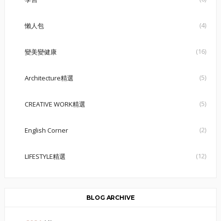
(4)
懶人包
(16)
變美變健康
(5)
Architecture精選
(5)
CREATIVE WORK精選
(2)
English Corner
(12)
LIFESTYLE精選
BLOG ARCHIVE