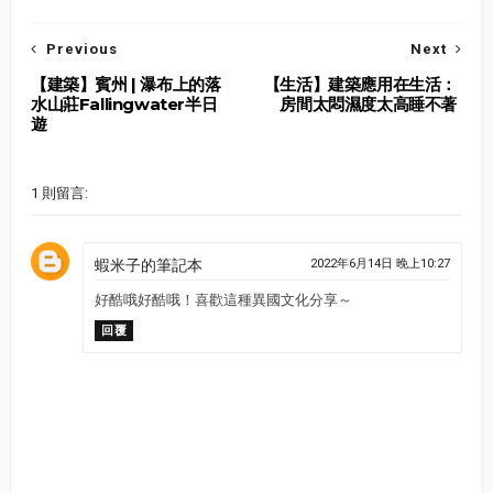
Previous
Next
【建築】賓州 | 瀑布上的落
【生活】建築應用在生活：
水山莊Fallingwater半日
房間太悶濕度太高睡不著
遊
1 則留言:
蝦米子的筆記本
2022年6月14日 晚上10:27
好酷哦好酷哦！喜歡這種異國文化分享～
回覆