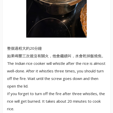
整個過程大約20分鐘
如果鳴響三次後沒有關火，他會繼續叫，水會乾掉飯燒焦。
The Indian rice cooker will whistle after the rice is almost
well-done. After it whistles three times, you should turn
off the fire. Wait until the screw goes down and then
open the lid.
If you forget to turn off the fire after three whistles, the
rice will get burned. It takes about 20 minutes to cook
rice.