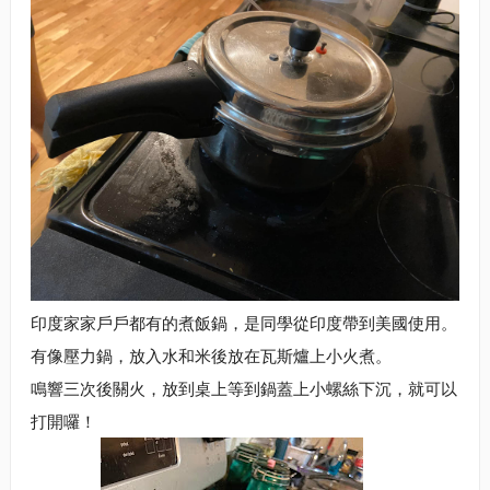
印度家家戶戶都有的煮飯鍋，是同學從印度帶到美國使用。
有像壓力鍋，放入水和米後放在瓦斯爐上小火煮。
鳴響三次後關火，放到桌上等到鍋蓋上小螺絲下沉，就可以
打開囉！