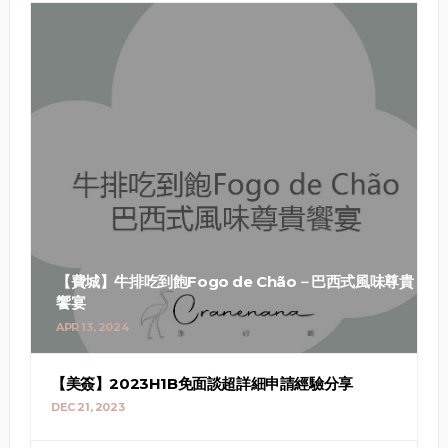
【費城】牛排吃到飽Fogo de Chão－巴西式風味尊貴
饗宴
APR 13, 2024
【美簽】2023H1B免面談超詳細申請經驗分享
DEC 21, 2023