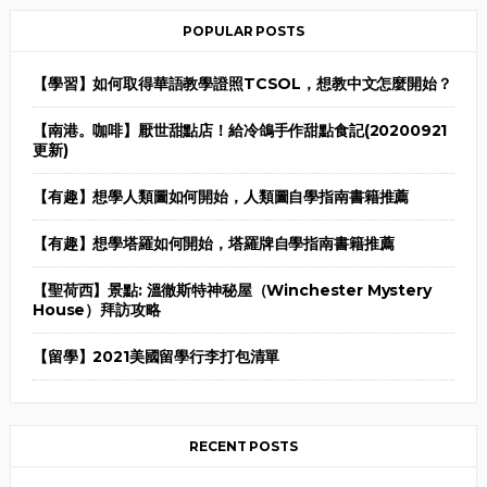
POPULAR POSTS
【學習】如何取得華語教學證照TCSOL，想教中文怎麼開始？
【南港。咖啡】厭世甜點店！給冷鴿手作甜點食記(20200921
更新)
【有趣】想學人類圖如何開始，人類圖自學指南書籍推薦
【有趣】想學塔羅如何開始，塔羅牌自學指南書籍推薦
【聖荷西】景點: 溫徹斯特神秘屋（Winchester Mystery
House）拜訪攻略
【留學】2021美國留學行李打包清單
RECENT POSTS