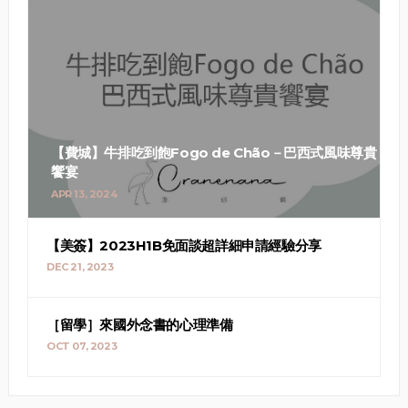
【費城】牛排吃到飽Fogo de Chão－巴西式風味尊貴
饗宴
APR 13, 2024
【美簽】2023H1B免面談超詳細申請經驗分享
DEC 21, 2023
［留學］來國外念書的心理準備
OCT 07, 2023